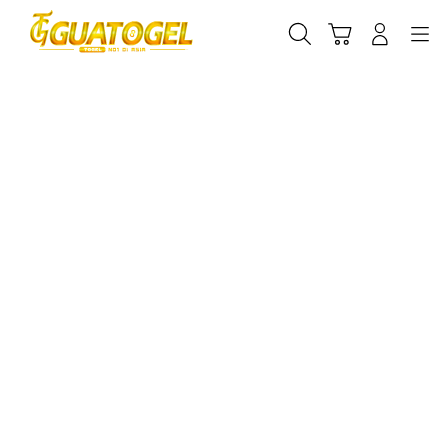
Skip
to
Cari
Troli
Login
Navigation
content