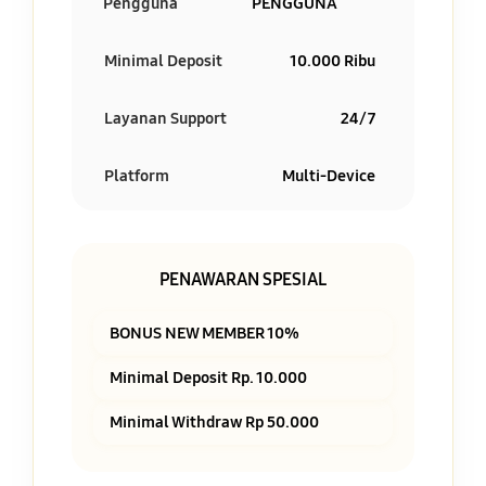
Pengguna
PENGGUNA
Minimal Deposit
10.000 Ribu
Layanan Support
24/7
Platform
Multi-Device
PENAWARAN SPESIAL
BONUS NEW MEMBER 10%
Minimal Deposit Rp. 10.000
Minimal Withdraw Rp 50.000