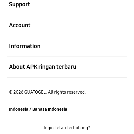
Support
Buka
Account
Buka
Information
Buka
About APK ringan terbaru
© 2026 GUATOGEL. All rights reserved.
Indonesia / Bahasa Indonesia
Ingin Tetap Terhubung?