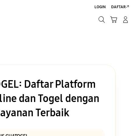
LOGIN
DAFTAR
Cari
Troli
Login/Sign-Up
Cari
EL: Daftar Platform
line dan Togel dengan
ayanan Terbaik