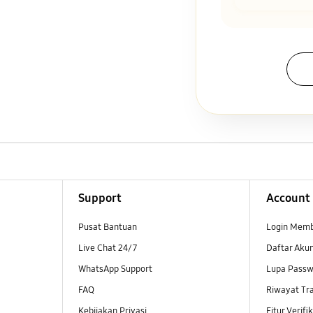
Support
Account
Pusat Bantuan
Login Mem
Live Chat 24/7
Daftar Aku
WhatsApp Support
Lupa Passw
FAQ
Riwayat Tr
Kebijakan Privasi
Fitur Verifi