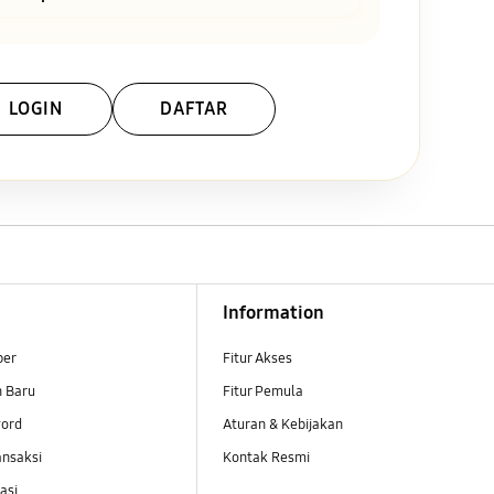
LOGIN
DAFTAR
Information
ber
Fitur Akses
n Baru
Fitur Pemula
ord
Aturan & Kebijakan
ansaksi
Kontak Resmi
kasi