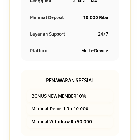
Pengguna
PENGGUNA
Minimal Deposit
10.000 Ribu
Layanan Support
24/7
Platform
Multi-Device
PENAWARAN SPESIAL
BONUS NEW MEMBER 10%
Minimal Deposit Rp. 10.000
Minimal Withdraw Rp 50.000