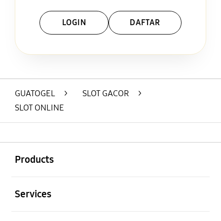
LOGIN
DAFTAR
Layer Popup Close
GUATOGEL
>
SLOT GACOR
>
SLOT ONLINE
Buka
Footer Navigation
Products
Buka
Services
Buka