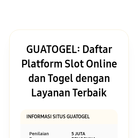
GUATOGEL: Daftar
Platform Slot Online
dan Togel dengan
Layanan Terbaik
INFORMASI SITUS GUATOGEL
Penilaian
5 JUTA