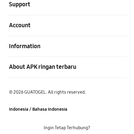
Support
Buka
Account
Buka
Information
Buka
About APK ringan terbaru
© 2026 GUATOGEL. All rights reserved.
Indonesia / Bahasa Indonesia
Ingin Tetap Terhubung?