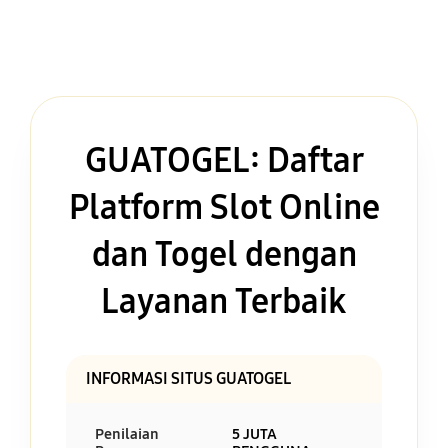
GUATOGEL: Daftar
Platform Slot Online
dan Togel dengan
Layanan Terbaik
INFORMASI SITUS GUATOGEL
Penilaian
5 JUTA