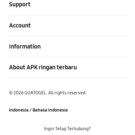
Support
Buka
Account
Buka
Information
Buka
About APK ringan terbaru
© 2026 GUATOGEL. All rights reserved.
Indonesia / Bahasa Indonesia
Ingin Tetap Terhubung?