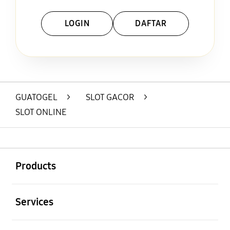
LOGIN
DAFTAR
Layer Popup Close
GUATOGEL
>
SLOT GACOR
>
SLOT ONLINE
Buka
Footer Navigation
Products
Buka
Services
Buka